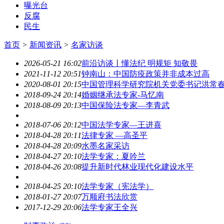
曝光台
反腐
民生
首页
>
新闻资讯
>
名家访谈
2026-05-21 16:02
前沿访谈丨懂法纪 明规矩 知敬畏
2021-11-12 20:51
钟南山：中国防疫政策并非成本过高
2020-08-01 20:15
中国管理科学研究院机关党委书记洪常
2018-09-24 20:14
婚姻继承法专家-马忆南
2018-08-09 20:13
中国保险法专家—李青武
2018-07-06 20:12
中国法学专家—王进喜
2018-04-28 20:11
法律专家 —高圣平
2018-04-28 20:09
水墨名家采访
2018-04-27 20:10
法学专家：夏吟兰
2018-04-26 20:08
提升新时代林业现代化建设水平
2018-04-25 20:10
法学专家（宪法学）
2018-01-27 20:07
万顺府书法欣赏
2017-12-29 20:06
法学专家王全兴